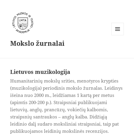
MENIU
Mokslo žurnalai
IR
VALDIKLIAI
Lietuvos muzikologija
Humanitarinių mokslų srities, menotyros krypties
(muzikologija) periodinis mokslo žurnalas. Leidinys
išeina nuo 2000 m., leidžiamas 1 kartą per metus
(apimtis 200-200 p.). Straipsniai publikuojami
lietuvių, anglų, prancūzų, vokiečių kalbomis,
straipsnių santraukos – anglų kalba. Didžiąją
leidinio dalį sudaro moksliniai straipsniai, taip pat
publikuojamos leidinių mokslinės recenzijos.