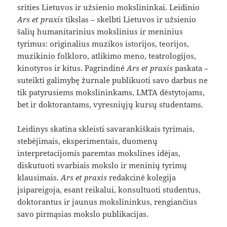
srities Lietuvos ir užsienio mokslininkai. Leidinio
Ars et praxis
tikslas – skelbti Lietuvos ir užsienio
šalių humanitarinius mokslinius ir meninius
tyrimus: originalius muzikos istorijos, teorijos,
muzikinio folkloro, atlikimo meno, teatrologijos,
kinotyros ir kitus. Pagrindinė
Ars et praxis
paskata –
suteikti galimybę žurnale publikuoti savo darbus ne
tik patyrusiems mokslininkams, LMTA dėstytojams,
bet ir doktorantams, vyresniųjų kursų studentams.
Leidinys skatina skleisti savarankiškais tyrimais,
stebėjimais, eksperimentais, duomenų
interpretacijomis paremtas mokslines idėjas,
diskutuoti svarbiais mokslo ir meninių tyrimų
klausimais.
Ars et praxis
redakcinė kolegija
įsipareigoja, esant reikalui, konsultuoti studentus,
doktorantus ir jaunus mokslininkus, rengiančius
savo pirmąsias mokslo publikacijas.