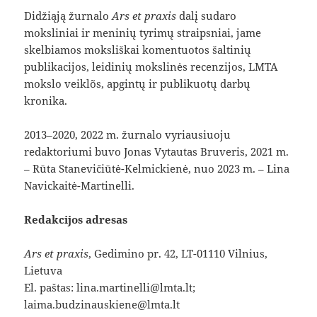
Didžiąją žurnalo
Ars et praxis
dalį sudaro
moksliniai ir meninių tyrimų straipsniai, jame
skelbiamos moksliškai komentuotos šaltinių
publikacijos, leidinių mokslinės recenzijos, LMTA
mokslo veiklõs, apgintų ir publikuotų darbų
kronika.
2013–2020, 2022 m. žurnalo vyriausiuoju
redaktoriumi buvo Jonas Vytautas Bruveris, 2021 m.
– Rūta Stanevičiūtė-Kelmickienė, nuo 2023 m. – Lina
Navickaitė-Martinelli.
Redakcijos adresas
Ars et praxis
, Gedimino pr. 42, LT-01110 Vilnius,
Lietuva
El. paštas: lina.martinelli@lmta.lt;
laima.budzinauskiene@lmta.lt