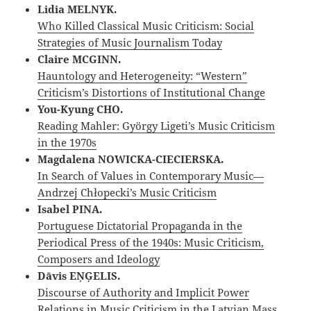
Lidia MELNYK.
Who Killed Classical Music Criticism: Social
Strategies of Music Journalism Today
Claire MCGINN.
Hauntology and Heterogeneity: “Western”
Criticism’s Distortions of Institutional Change
You-Kyung CHO.
Reading Mahler: György Ligeti’s Music Criticism
in the 1970s
Magdalena NOWICKA-CIECIERSKA.
In Search of Values in Contemporary Music—
Andrzej Chłopecki’s Music Criticism
Isabel PINA.
Portuguese Dictatorial Propaganda in the
Periodical Press of the 1940s: Music Criticism,
Composers and Ideology
Dāvis EŅĢELIS.
Discourse of Authority and Implicit Power
Relations in Music Criticism in the Latvian Mass