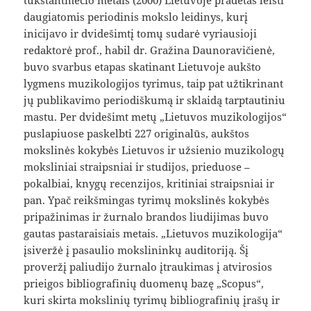
tūkstantmečio metais (2000) Lietuvoje pradėtas leisti
daugiatomis periodinis mokslo leidinys, kurį
inicijavo ir dvidešimtį tomų sudarė vyriausioji
redaktorė prof., habil dr. Gražina Daunoravičienė,
buvo svarbus etapas skatinant Lietuvoje aukšto
lygmens muzikologijos tyrimus, taip pat užtikrinant
jų publikavimo periodiškumą ir sklaidą tarptautiniu
mastu. Per dvidešimt metų „Lietuvos muzikologijos“
puslapiuose paskelbti 227 originalūs, aukštos
mokslinės kokybės Lietuvos ir užsienio muzikologų
moksliniai straipsniai ir studijos, prieduose –
pokalbiai, knygų recenzijos, kritiniai straipsniai ir
pan. Ypač reikšmingas tyrimų mokslinės kokybės
pripažinimas ir žurnalo brandos liudijimas buvo
gautas pastaraisiais metais. „Lietuvos muzikologija“
įsiveržė į pasaulio mokslininkų auditoriją. Šį
proveržį paliudijo žurnalo įtraukimas į atvirosios
prieigos bibliografinių duomenų bazę „Scopus“,
kuri skirta mokslinių tyrimų bibliografinių įrašų ir