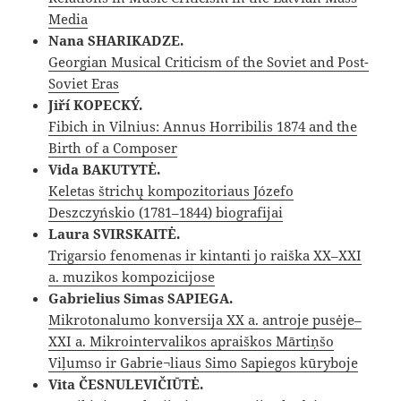
Media
Nana SHARIKADZE.
Georgian Musical Criticism of the Soviet and Post-
Soviet Eras
Jiří KOPECKÝ.
Fibich in Vilnius: Annus Horribilis 1874 and the
Birth of a Composer
Vida BAKUTYTĖ.
Keletas štrichų kompozitoriaus Józefo
Deszczyńskio (1781–1844) biografijai
Laura SVIRSKAITĖ.
Trigarsio fenomenas ir kintanti jo raiška XX–XXI
a. muzikos kompozicijose
Gabrielius Simas SAPIEGA.
Mikrotonalumo konversija XX a. antroje pusėje–
XXI a. Mikrointervalikos apraiškos Mārtiņšo
Viļumso ir Gabrie¬liaus Simo Sapiegos kūryboje
Vita ČESNULEVIČIŪTĖ.