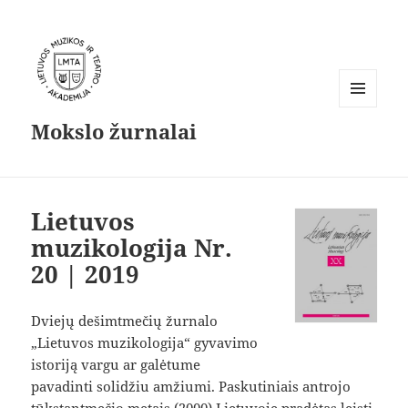
MENIU
Mokslo žurnalai
IR
VALDIKLIAI
Lietuvos
muzikologija Nr.
20 | 2019
Dviejų dešimtmečių žurnalo
Parsisiųsti
„Lietuvos muzikologija“ gyvavimo
istoriją vargu ar galėtume
pavadinti solidžiu amžiumi. Paskutiniais antrojo