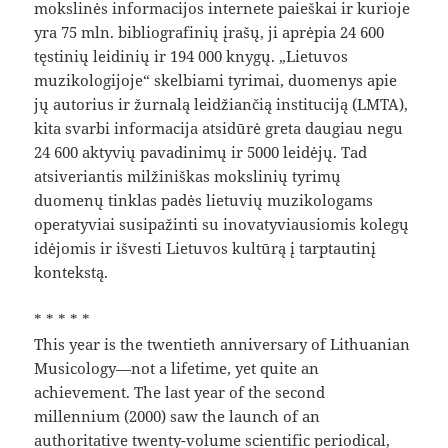
mokslinės informacijos internete paieškai ir kurioje
yra 75 mln. bibliografinių įrašų, ji aprėpia 24 600
tęstinių leidinių ir 194 000 knygų. „Lietuvos
muzikologijoje“ skelbiami tyrimai, duomenys apie
jų autorius ir žurnalą leidžiančią instituciją (LMTA),
kita svarbi informacija atsidūrė greta daugiau negu
24 600 aktyvių pavadinimų ir 5000 leidėjų. Tad
atsiveriantis milžiniškas mokslinių tyrimų
duomenų tinklas padės lietuvių muzikologams
operatyviai susipažinti su inovatyviausiomis kolegų
idėjomis ir išvesti Lietuvos kultūrą į tarptautinį
kontekstą.
* * * * *
This year is the twentieth anniversary of Lithuanian
Musicology—not a lifetime, yet quite an
achievement. The last year of the second
millennium (2000) saw the launch of an
authoritative twenty-volume scientific periodical,