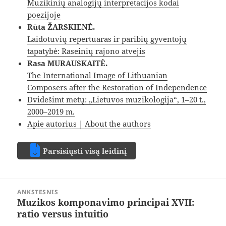
Muzikinių analogijų interpretacijos kodai
poezijoje
Rūta ŽARSKIENĖ.
Laidotuvių repertuaras ir paribių gyventojų
tapatybė: Raseinių rajono atvejis
Rasa MURAUSKAITĖ.
The International Image of Lithuanian
Composers after the Restoration of Independence
Dvidešimt metų: „Lietuvos muzikologija“, 1–20 t.,
2000–2019 m.
Apie autorius | About the authors
Parsisiųsti visą leidinį
Navigacija
ANKSTESNIS
tarp
Muzikos komponavimo principai XVII:
Ankstesnis
įrašų
ratio versus intuitio
įrašas: