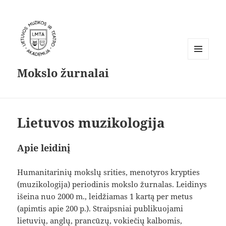
MENIU
Mokslo žurnalai
IR
VALDIKLIAI
Lietuvos muzikologija
Apie leidinį
Humanitarinių mokslų srities, menotyros krypties
(muzikologija) periodinis mokslo žurnalas. Leidinys
išeina nuo 2000 m., leidžiamas 1 kartą per metus
(apimtis apie 200 p.). Straipsniai publikuojami
lietuvių, anglų, prancūzų, vokiečių kalbomis,