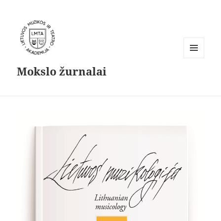
MENIU
Mokslo žurnalai
IR
VALDIKLIAI