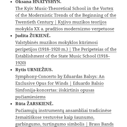
Oksana HNATYSHYN.
The Kyiv Music-Theoretical School in the Vortex
of the Modernistic Trends of the Beginning of the
Twentieth Century | Kyjivo muzikos teorijos
mokykla XX a. pradžios modernizmo verpetuose
Judita ŽUKIENĖ.
Valstybinės muzikos mokyklos kūrimosi
peripetijos (1918–1920 m.) | The Peripeteias of the
Establishment of the State Music School (1918–
1920)
Rytis URNIEŽIUS.
Symphony-Concerto by Eduardas Balsys: An
Exclusive Opus for Winds | Eduardo Balsio
Simfonija-koncertas: išskirtinis opusas
pučiamiesiems
Rūta ŽARSKIENĖ.
Pučiamųjų instrumentų ansambliai tradicinėse
žemaitiškose vestuvėse kaip šaunumo,
garbingumo, turtingumo simbolis | Brass Bands