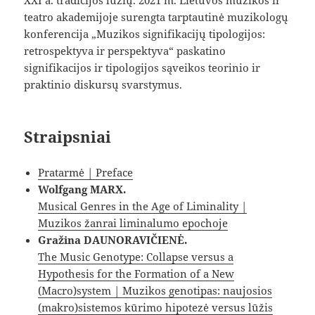
XXI a. tradicijos lūžių. 2021 m. Lietuvos muzikos ir
teatro akademijoje surengta tarptautinė muzikologų
konferencija „Muzikos signifikacijų tipologijos:
retrospektyva ir perspektyva“ paskatino
signifikacijos ir tipologijos sąveikos teorinio ir
praktinio diskursų svarstymus.
Straipsniai
Pratarmė | Preface
Wolfgang MARX.
Musical Genres in the Age of Liminality |
Muzikos žanrai liminalumo epochoje
Gražina DAUNORAVIČIENĖ.
The Music Genotype: Collapse versus a
Hypothesis for the Formation of a New
(Macro)system | Muzikos genotipas: naujosios
(makro)sistemos kūrimo hipotezė versus lūžis