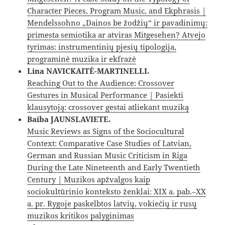
Character Pieces, Program Music, and Ekphrasis |
Mendelssohno „Dainos be žodžių“ ir pavadinimų:
primesta semiotika ar atviras Mitgesehen? Atvejo
tyrimas: instrumentinių pjesių tipologija,
programinė muzika ir ekfrazė
Lina NAVICKAITĖ-MARTINELLI.
Reaching Out to the Audience: Crossover
Gestures in Musical Performance | Pasiekti
klausytoją: crossover gestai atliekant muziką
Baiba JAUNSLAVIETE.
Music Reviews as Signs of the Sociocultural
Context: Comparative Case Studies of Latvian,
German and Russian Music Criticism in Riga
During the Late Nineteenth and Early Twentieth
Century | Muzikos apžvalgos kaip
sociokultūrinio konteksto ženklai: XIX a. pab.–XX
a. pr. Rygoje paskelbtos latvių, vokiečių ir rusų
muzikos kritikos palyginimas