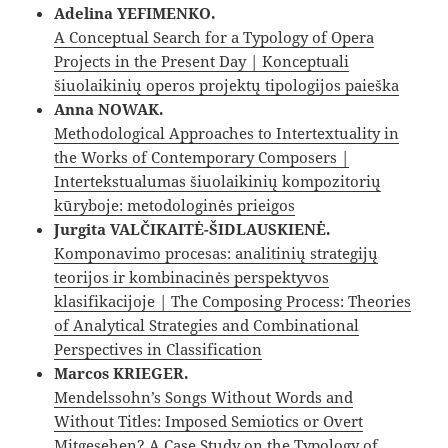
Adelina YEFIMENKO.
A Conceptual Search for a Typology of Opera
Projects in the Present Day | Konceptuali
šiuolaikinių operos projektų tipologijos paieška
Anna NOWAK.
Methodological Approaches to Intertextuality in
the Works of Contemporary Composers |
Intertekstualumas šiuolaikinių kompozitorių
kūryboje: metodologinės prieigos
Jurgita VALČIKAITĖ-ŠIDLAUSKIENĖ.
Komponavimo procesas: analitinių strategijų
teorijos ir kombinacinės perspektyvos
klasifikacijoje | The Composing Process: Theories
of Analytical Strategies and Combinational
Perspectives in Classification
Marcos KRIEGER.
Mendelssohn’s Songs Without Words and
Without Titles: Imposed Semiotics or Overt
Mitgesehen? A Case Study on the Typology of