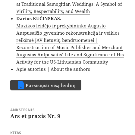
at Traditional Samogitian Weddings: A Symbol of
Virility, Respectability, and Wealth
Darius KUČINSKAS.
Muzikos leidėjo ir prekybininko Augusto
Antpusaičio gyvenimo rekonstrukcija ir veiklos
reikšmė JAV lietuvių bendruomenei |
Reconstruction of Music Publisher and Merchant
Augustas Antpusaitis’ Life and Significance of His
Activity for the US-Lithuanian Community
Apie autorius | About the authors
Parsisiųsti visą leidinį
Navigacija
ANKSTESNIS
tarp
Ars et praxis Nr. 9
Ankstesnis
įrašų
įrašas:
KITAS