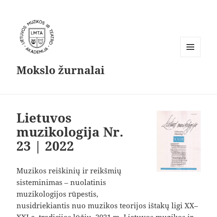
MENIU
Mokslo žurnalai
IR
VALDIKLIAI
Lietuvos
muzikologija Nr.
23 | 2022
Muzikos reiškinių ir reikšmių
Parsisiųsti
sisteminimas – nuolatinis
muzikologijos rūpestis,
nusidriekiantis nuo muzikos teorijos ištakų ligi XX–