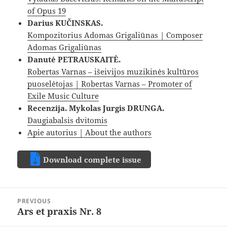
of Opus 19
Darius KUČINSKAS.
Kompozitorius Adomas Grigaliūnas | Composer
Adomas Grigaliūnas
Danutė PETRAUSKAITĖ.
Robertas Varnas – išeivijos muzikinės kultūros
puoselėtojas | Robertas Varnas – Promoter of
Exile Music Culture
Recenzija. Mykolas Jurgis DRUNGA.
Daugiabalsis dvitomis
Apie autorius | About the authors
Download complete issue
Post
PREVIOUS
navigation
Ars et praxis Nr. 8
Previous
post: