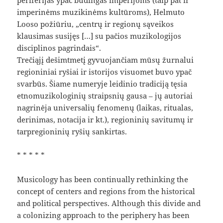
periferijas ypač būdingas imperijoms (taip pat ir
imperinėms muzikinėms kultūroms), Helmuto
Looso požiūriu, „centrų ir regionų sąveikos
klausimas susijęs […] su pačios muzikologijos
disciplinos pagrindais“.
Trečiąjį dešimtmetį gyvuojančiam mūsų žurnalui
regioniniai ryšiai ir istorijos visuomet buvo ypač
svarbūs. Šiame numeryje leidinio tradiciją tęsia
etnomuzikologinių straipsnių gausa – jų autoriai
nagrinėja universalių fenomenų (laikas, ritualas,
derinimas, notacija ir kt.), regioninių savitumų ir
tarpregioninių ryšių sankirtas.
* * * * *
Musicology has been continually rethinking the
concept of centers and regions from the historical
and political perspectives. Although this divide and
a colonizing approach to the periphery has been