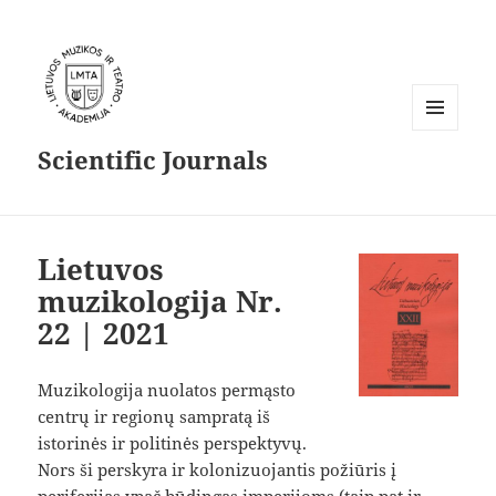
MENU
Scientific Journals
AND
WIDGETS
Lietuvos
muzikologija Nr.
22 | 2021
Muzikologija nuolatos permąsto
Download
centrų ir regionų sampratą iš
istorinės ir politinės perspektyvų.
Nors ši perskyra ir kolonizuojantis požiūris į