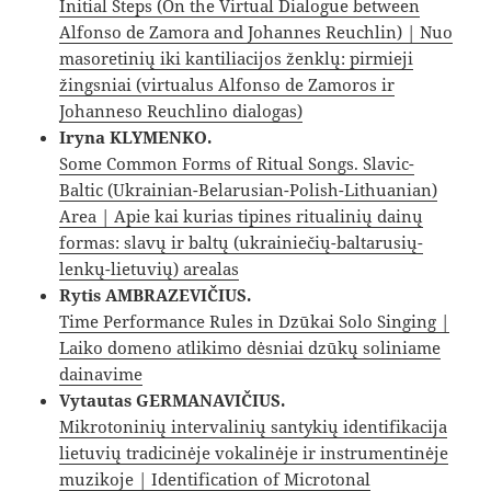
Initial Steps (On the Virtual Dialogue between
Alfonso de Zamora and Johannes Reuchlin) | Nuo
masoretinių iki kantiliacijos ženklų: pirmieji
žingsniai (virtualus Alfonso de Zamoros ir
Johanneso Reuchlino dialogas)
Iryna KLYMENKO.
Some Common Forms of Ritual Songs. Slavic-
Baltic (Ukrainian-Belarusian-Polish-Lithuanian)
Area | Apie kai kurias tipines ritualinių dainų
formas: slavų ir baltų (ukrainiečių-baltarusių-
lenkų-lietuvių) arealas
Rytis AMBRAZEVIČIUS.
Time Performance Rules in Dzūkai Solo Singing |
Laiko domeno atlikimo dėsniai dzūkų soliniame
dainavime
Vytautas GERMANAVIČIUS.
Mikrotoninių intervalinių santykių identifikacija
lietuvių tradicinėje vokalinėje ir instrumentinėje
muzikoje | Identification of Microtonal