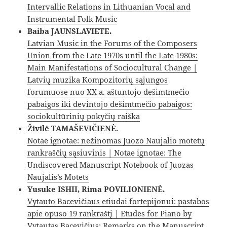
Intervallic Relations in Lithuanian Vocal and
Instrumental Folk Music
Baiba JAUNSLAVIETE.
Latvian Music in the Forums of the Composers
Union from the Late 1970s until the Late 1980s:
Main Manifestations of Sociocultural Change |
Latvių muzika Kompozitorių sąjungos
forumuose nuo XX a. aštuntojo dešimtmečio
pabaigos iki devintojo dešimtmečio pabaigos:
sociokultūrinių pokyčių raiška
Živilė TAMAŠEVIČIENĖ.
Notae ignotae: nežinomas Juozo Naujalio motetų
rankraščių sąsiuvinis | Notae ignotae: The
Undiscovered Manuscript Notebook of Juozas
Naujalis’s Motets
Yusuke ISHII, Rima POVILIONIENĖ.
Vytauto Bacevičiaus etiudai fortepijonui: pastabos
apie opuso 19 rankraštį | Etudes for Piano by
Vytautas Bacevičius: Remarks on the Manuscript